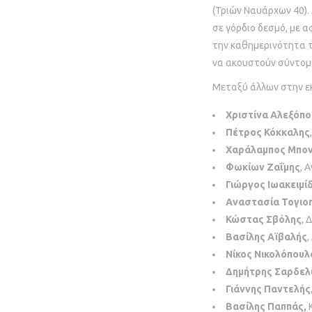
(Τριών Ναυάρχων 40).
σε γόρδιο δεσμό, με 
την καθημερινότητα τ
να ακουστούν σύντομ
Μεταξύ άλλων στην εκ
Χριστίνα Αλεξόπ
Πέτρος Κόκκαλης
Χαράλαμπος Μπο
Φωκίων Ζαΐμης
, 
Γιώργος Ιωακειμί
Αναστασία Τογιο
Κώστας Σβόλης
, 
Βασίλης Αϊβαλής
Νίκος Νικολόπουλ
Δημήτρης Σαρδελ
Γιάννης Παντελής
Βασίλης Παππάς,
Κ