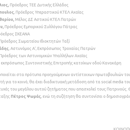
λιος,
Πρόεδρος ΤΕΕ Δυτικής Ελλάδος
πουλος
, Πρόεδρος Υπεραστικού ΚΤΕΛ Αχαΐας
θερίου,
Μέλος ΔΣ Αστικού ΚΤΕΛ Πατρών
υ,
Πρόεδρος Εμπορικού Συλλόγου Πάτρας
όεδρος ΣΚΕΑΝΑ
 Πρόεδρος Σωματείου Ιδιοκτητών Ταξί
άδης
, Αστυνόμος Α’, Εκπρόσωπος Τροχαίας Πατρών
 Πρόεδρος των Αστυνομικών Υπαλλήλων Αχαΐας
,
εκπρόσωπος Συντονιστικής Επιτροπής κατοίκων οδού Κανακάρη
ποιείται στα πρότυπα προηγούμενων αντίστοιχων πρωτοβουλιών του 
τή για το κοινό, θα έχει διαδικτυακή μετάδοση από τα social media το
πτυχές του μεγάλου αυτού ζητήματος που απασχολεί τους Πατρινούς. 
ταξης
Πέτρος Ψωμάς
, ενώ τη συζήτηση θα συντονίσει ο δημοσιογρ
ΚΟΙΝΟΠ