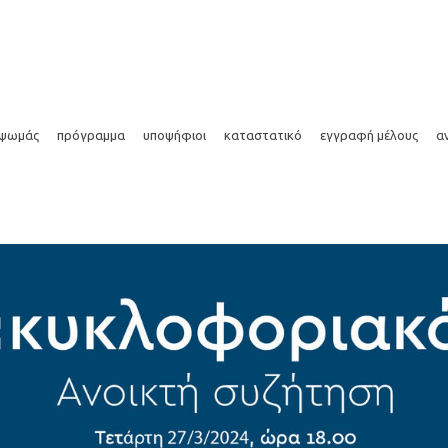
ό
 ψωμάς
πρόγραμμα
υποψήφιοι
καταστατικό
εγγραφή μέλους
α