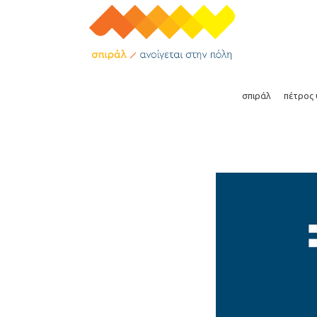
όραμα
βιογραφικ
σπιράλ
πέτρος
όραμα
βιογραφικό