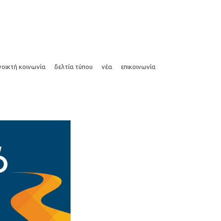
άρθρα
συνεντεύξεις
media kit
photos
νοικτή κοινωνία
δελτία τύπου
νέα
επικοινωνία
άρθρα
συνεντεύξεις
media kit
photos