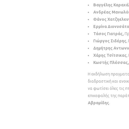
Βαγγέλης Καραχά
Ανδρέας Μανωλό
Θάνος Χατζηελευ
Ερμίνα Διονυσάτο
Τάσος Γιατράς,
Πρ
Γιώργος Σιδέρης
,
Δημήτρης Αντωνι
Χάρης Τσίτσικας
,
Κωστής Πλέσσας
Η εκδήλωση πραγματο
διαδραστική και ανοικ
να φωτίσει όλες τις 
επικεφαλής της παρά
Αβραμίδης
.