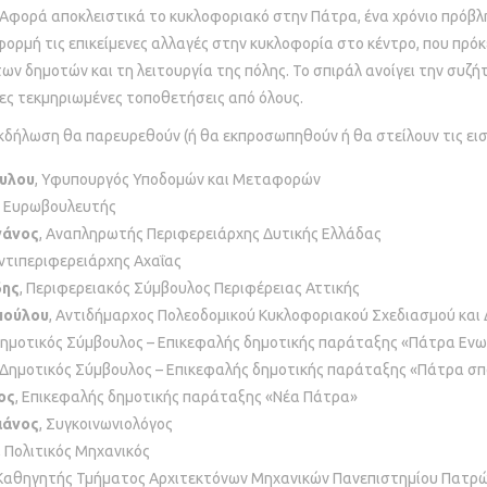
 Αφορά αποκλειστικά το κυκλοφοριακό στην Πάτρα, ένα χρόνιο πρόβλη
αφορμή τις επικείμενες αλλαγές στην κυκλοφορία στο κέντρο, που πρό
ων δημοτών και τη λειτουργία της πόλης. Το σπιράλ ανοίγει την συζή
ες τεκμηριωμένες τοποθετήσεις από όλους.
δήλωση θα παρευρεθούν (ή θα εκπροσωπηθούν ή θα στείλουν τις ειση
ουλου
, Υφυπουργός Υποδομών και Μεταφορών
, Ευρωβουλευτής
νάνος
, Αναπληρωτής Περιφερειάρχης Δυτικής Ελλάδας
Αντιπεριφερειάρχης Αχαΐας
δης
, Περιφερειακός Σύμβουλος Περιφέρειας Αττικής
πούλου
, Αντιδήμαρχος Πολεοδομικού Κυκλοφοριακού Σχεδιασμού και
Δημοτικός Σύμβουλος – Επικεφαλής δημοτικής παράταξης «Πάτρα Εν
, Δημοτικός Σύμβουλος – Επικεφαλής δημοτικής παράταξης «Πάτρα σπ
ος
, Επικεφαλής δημοτικής παράταξης «Νέα Πάτρα»
ιάνος
, Συγκοινωνιολόγος
, Πολιτικός Μηχανικός
αθηγητής Τμήματος Αρχιτεκτόνων Μηχανικών Πανεπιστημίου Πατρ