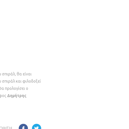
σπιράλ, θα είναι
υ σπιράλ και φιλοδοξεί
Θα προλογίσει ο
άφος
Δημήτρης
ΟΊΗΣΗ