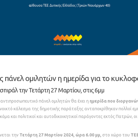
ς πάνελ ομιλητών η ημερίδα για το κυκλο
σπιράλ την Τετάρτη 27 Μαρτίου, στις 6μμ
 αντιπροσωπευτικό πάνελ ομιλητών θα έχει η
ημερίδα που διοργανών
ανοικτό κάλεσμα της δημοτικής παράταξης ανταποκρίθηκαν πολλοί εμ
όμα και πολιτικοί και αυτοδικοικητικοί παράγοντες εκτός Πατρών, οι
νεται την
Τετάρτη 27 Μαρτίου 2024, ώρα 6.00 μμ,
στο χώρο του
ΤΕΕ