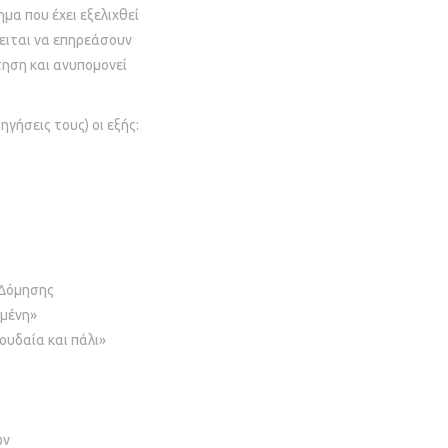
μα που έχει εξελιχθεί
κειται να επηρεάσουν
τηση και ανυπομονεί
γήσεις τους) οι εξής:
 Δόμησης
ωμένη»
ουδαία και πάλι»
ών