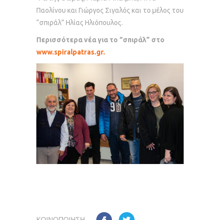
Παολίνου και Γιώργος Σιγαλός και το μέλος του
“σπιράλ” Ηλίας Ηλιόπουλος.
Περισσότερα νέα για το “σπιράλ” στο
www.spiralpatras.gr.
ΚΟΙΝΟΠΟΊΗΣΗ