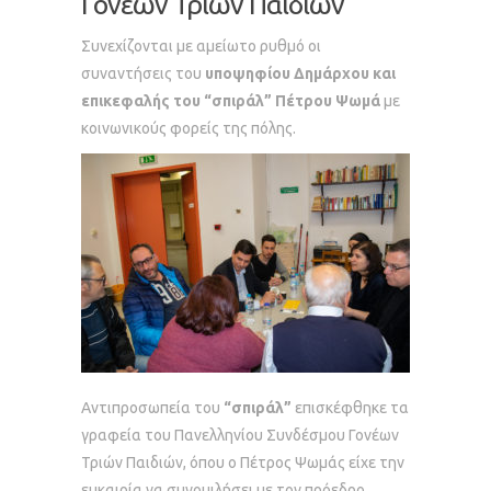
Γονέων Τριών Παιδιών
Συνεχίζονται με αμείωτο ρυθμό οι
συναντήσεις του
υποψηφίου Δημάρχου και
επικεφαλής του “σπιράλ” Πέτρου Ψωμά
με
κοινωνικούς φορείς της πόλης.
Αντιπροσωπεία του
“σπιράλ”
επισκέφθηκε τα
γραφεία του Πανελληνίου Συνδέσμου Γονέων
Τριών Παιδιών, όπου ο Πέτρος Ψωμάς είχε την
ευκαιρία να συνομιλήσει με τον πρόεδρο