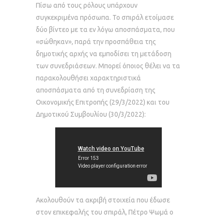
Πίσω από τους ρόλους υπάρχουν
συγκεκριμένα πρόσωπα. Το σπιράλ ετοίμασε
δύο βίντεο με τα εν λόγω αποσπάσματα, που
«σώθηκαν», παρά την προσπάθεια της
δημοτικής αρχής να εμποδίσει τη μετάδοση
των συνεδριάσεων. Μπορεί όποιος θέλει να τα
παρακολουθήσει χαρακτηριστικά
αποσπάσματα από τη συνεδρίαση της
Οικονομικής Επιτροπής (29/3/2022) και του
Δημοτικού Συμβουλίου (30/3/2022):
Ακολουθούν τα ακριβή στοιχεία που έδωσε
στον επικεφαλής του σπιράλ, Πέτρο Ψωμά ο