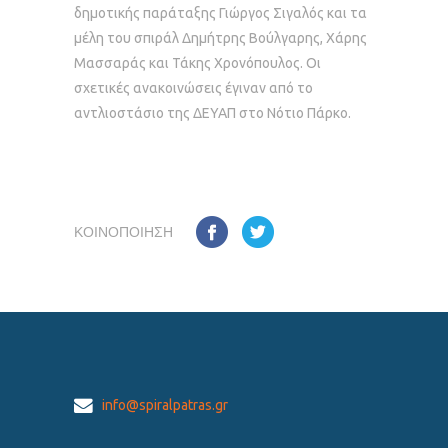
δημοτικής παράταξης Γιώργος Σιγαλός και τα
μέλη του σπιράλ Δημήτρης Βούλγαρης, Χάρης
Μασσαράς και Τάκης Χρονόπουλος. Οι
σχετικές ανακοινώσεις έγιναν από το
αντλιοστάσιο της ΔΕΥΑΠ στο Νότιο Πάρκο.
ΚΟΙΝΟΠΟΊΗΣΗ
info@spiralpatras.gr