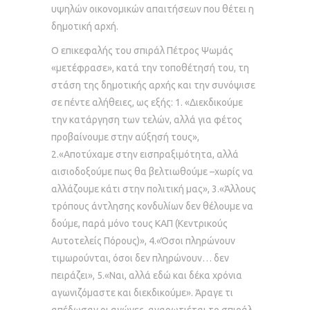
υψηλών οικονομικών απαιτήσεων που θέτει η
δημοτική αρχή.
Ο επικεφαλής του σπιράλ Πέτρος Ψωμάς
«μετέφρασε», κατά την τοποθέτησή του, τη
στάση της δημοτικής αρχής και την συνόψισε
σε πέντε αλήθειες, ως εξής: 1. «Διεκδικούμε
την κατάργηση των τελών, αλλά για φέτος
προβαίνουμε στην αύξησή τους»,
2.«Αποτύχαμε στην εισπραξιμότητα, αλλά
αισιοδοξούμε πως θα βελτιωθούμε –χωρίς να
αλλάζουμε κάτι στην πολιτική μας», 3.«Άλλους
τρόπους άντλησης κονδυλίων δεν θέλουμε να
δούμε, παρά μόνο τους ΚΑΠ (Κεντρικούς
Αυτοτελείς Πόρους)», 4.«Όσοι πληρώνουν
τιμωρούνται, όσοι δεν πληρώνουν… δεν
πειράζει», 5.«Ναι, αλλά εδώ και δέκα χρόνια
αγωνιζόμαστε και διεκδικούμε». Άραγε τι