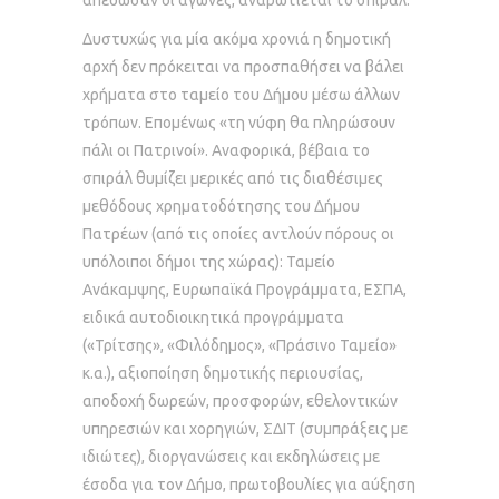
απέδωσαν οι αγώνες, αναρωτιέται το σπιράλ.
Δυστυχώς για μία ακόμα χρονιά η δημοτική
αρχή δεν πρόκειται να προσπαθήσει να βάλει
χρήματα στο ταμείο του Δήμου μέσω άλλων
τρόπων. Επομένως «τη νύφη θα πληρώσουν
πάλι οι Πατρινοί». Αναφορικά, βέβαια το
σπιράλ θυμίζει μερικές από τις διαθέσιμες
μεθόδους χρηματοδότησης του Δήμου
Πατρέων (από τις οποίες αντλούν πόρους οι
υπόλοιποι δήμοι της χώρας): Ταμείο
Ανάκαμψης, Ευρωπαϊκά Προγράμματα, ΕΣΠΑ,
ειδικά αυτοδιοικητικά προγράμματα
(«Τρίτσης», «Φιλόδημος», «Πράσινο Ταμείο»
κ.α.), αξιοποίηση δημοτικής περιουσίας,
αποδοχή δωρεών, προσφορών, εθελοντικών
υπηρεσιών και χορηγιών, ΣΔΙΤ (συμπράξεις με
ιδιώτες), διοργανώσεις και εκδηλώσεις με
έσοδα για τον Δήμο, πρωτοβουλίες για αύξηση