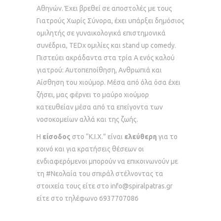
Αθηνών. Έχει βρεθεί σε αποστολές με τους
Γιατρούς Χωρίς Σύνορα, έχει υπάρξει δημόσιος
ομιλητής σε γυναικολογικά επιστημονικά
συνέδρια, TEDx ομιλίες και stand up comedy.
Πιστεύει ακράδαντα στα τρία Α ενός καλού
γιατρού: Αυτοπεποίθηση, Ανθρωπιά και
Αίσθηση του χιούμορ. Μέσα από όλα όσα έχει
ζήσει, μας φέρνει το μαύρο χιούμορ
κατευθείαν μέσα από τα επείγοντα των
νοσοκομείων αλλά και της ζωής.
Η
είσοδος
στο “Κ.Ι.Χ.” είναι
ελεύθερη
για το
κοινό και για κρατήσεις θέσεων οι
ενδιαφερόμενοι μπορούν να επικοινωνούν με
τη #Νεολαία του σπιράλ στέλνοντας τα
στοιχεία τους είτε στο info@spiralpatras.gr
είτε στο τηλέφωνο 6937707086