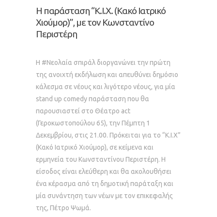
Η παράσταση “Κ.Ι.Χ. (Κακό Ιατρικό
Χιούμορ)”, με τον Κωνσταντίνο
Περιστέρη
Η #Νεολαία σπιράλ διοργανώνει την πρώτη
της ανοιχτή εκδήλωση και απευθύνει δημόσιο
κάλεσμα σε νέους και λιγότερο νέους, για μία
stand up comedy παράσταση που θα
παρουσιαστεί στο Θέατρο act
(Γεροκωστοπούλου 65), την Πέμπτη 1
Δεκεμβρίου, στις 21.00. Πρόκειται για το “Κ.Ι.Χ”
(Κακό Ιατρικό Χιούμορ), σε κείμενα και
ερμηνεία του Κωνσταντίνου Περιστέρη. Η
είσοδος είναι ελεύθερη και θα ακολουθήσει
ένα κέρασμα από τη δημοτική παράταξη και
μία συνάντηση των νέων με τον επικεφαλής
της, Πέτρο Ψωμά.