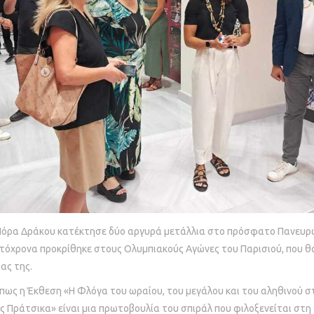
 Νόρα Δράκου κατέκτησε δύο αργυρά μετάλλια στο πρόσφατο Πανευ
υτόχρονα προκρίθηκε στους Ολυμπιακούς Αγώνες του Παρισιού, που θα
ας της.
 πως η Έκθεση «Η Φλόγα του ωραίου, του μεγάλου και του αληθινού 
ς Πράτσικα» είναι μια πρωτοβουλία του σπιράλ που φιλοξενείται στ