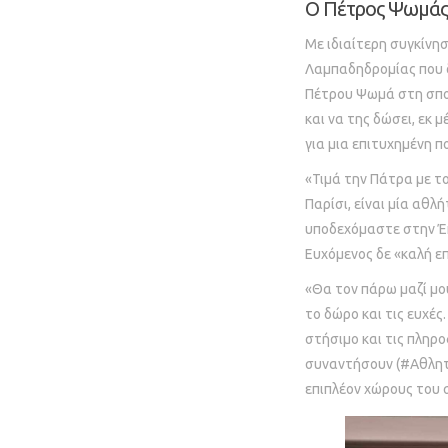
Ο Πέτρος Ψωμάς
Με ιδιαίτερη συγκίνη
Λαμπαδηδρομίας που δ
Πέτρου Ψωμά στη σπο
και να της δώσει, εκ
για μια επιτυχημένη π
«Τιμά την Πάτρα με τ
Παρίσι, είναι μία αθλ
υποδεχόμαστε στην Έκ
Ευχόμενος δε «καλή ε
«Θα τον πάρω μαζί μο
το δώρο και τις ευχέ
στήσιμο και τις πληρ
συναντήσουν (#Αθλητι
επιπλέον χώρους του 