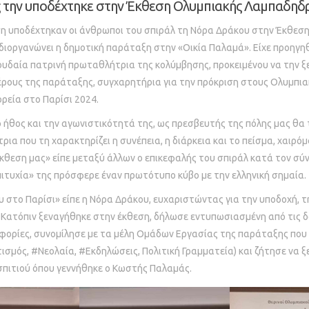
 την υποδέχτηκε στην Έκθεση Ολυμπιακής Λαμπαδηδ
ση υποδέχτηκαν οι άνθρωποι του σπιράλ τη Νόρα Δράκου στην Έκθεσ
ιοργανώνει η δημοτική παράταξη στην «Οικία Παλαμά». Είχε προηγη
υδαία πατρινή πρωταθλήτρια της κολύμβησης, προκειμένου να την ξ
 μέρους της παράταξης, συγχαρητήρια για την πρόκριση στους Ολυμπια
ορεία στο Παρίσι 2024.
ο ήθος και την αγωνιστικότητά της, ως πρεσβευτής της πόλης μας θα 
ήτρια που τη χαρακτηρίζει η συνέπεια, η διάρκεια και το πείσμα, χαιρό
θεση μας» είπε μεταξύ άλλων ο επικεφαλής του σπιράλ κατά τον σύν
πιτυχία» της πρόσφερε έναν πρωτότυπο κύβο με την ελληνική σημαία.
υ στο Παρίσι» είπε η Νόρα Δράκου, ευχαριστώντας για την υποδοχή, τ
ς. Κατόπιν ξεναγήθηκε στην έκθεση, δήλωσε εντυπωσιασμένη από τις δ
οφορίες, συνομίλησε με τα μέλη Ομάδων Εργασίας της παράταξης που ε
σμός, #Νεολαία, #Εκδηλώσεις, Πολιτική Γραμματεία) και ζήτησε να ξ
σπιτιού όπου γεννήθηκε ο Κωστής Παλαμάς.