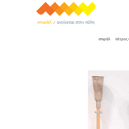
όραμα
βιογραφικ
σπιράλ
πέτρος
όραμα
βιογραφικό