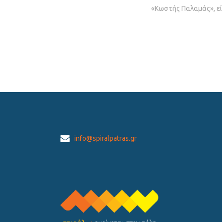
«Κωστής Παλαμάς», εί
info@spiralpatras.gr