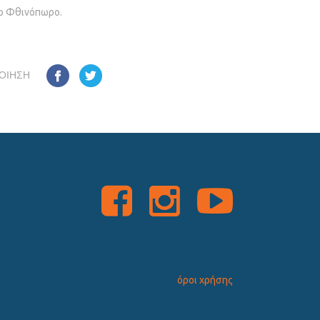
το Φθινόπωρο.
ΟΊΗΣΗ
όροι χρήσης