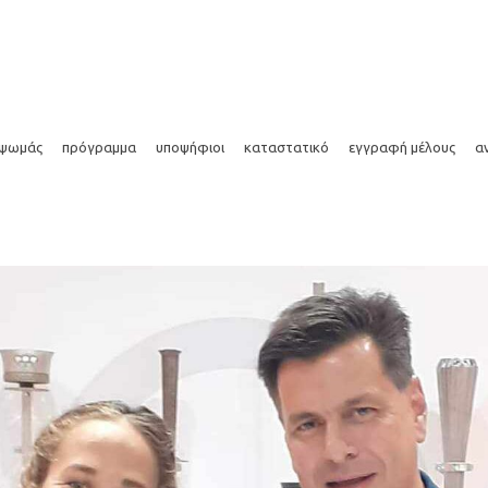
ό
 ψωμάς
πρόγραμμα
υποψήφιοι
καταστατικό
εγγραφή μέλους
α