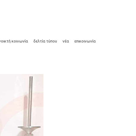
άρθρα
συνεντεύξεις
media kit
photos
νοικτή κοινωνία
δελτία τύπου
νέα
επικοινωνία
άρθρα
συνεντεύξεις
media kit
photos