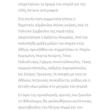
υπηρετήσουν το όραμα του σπιράλ για την
πόλη, έστω κι από μακριά.
Στη συνάντηση συμμετείχε επίσης ο
δημοτικός σύμβουλος Θάνος Δούρος, ενώ το
Πολιτικό Συμβούλιο της παράταξης
εκπροσώπησε ο Χρήστος Μουρίκης. Από την
πολυπληθή ομάδα μελών του σπιράλ στην
Αθήνα, προσήλθαν και συμμετείχαν οι: Μαρία
Καραμάνη, Μυρτώ Κιούρτη, Τόνια
Πεδιαδιτάκη, Γιώργος Αποστολόπουλος, Τάκης
Γεωργαντόπουλος, Ανδρέας Κυριακόπουλος
και Σπύρος Τραχάνης. Οι επαφές με τους εν
Αθήναις πατρινούς συνεχίζονται, καθώς και η
ένταξη νέων μελών στο μητρώο του σπιράλ.
Εν όψει της προεκλογικής χρονιάς που ξεκινάει
το Φθινόπωρο, θα ακολουθήσουν αντίστοιχες
πρωτοβουλίες του Πέτρου Ψωμά και του