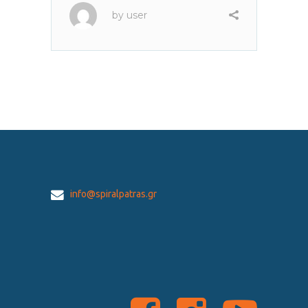
by
user
info@spiralpatras.gr