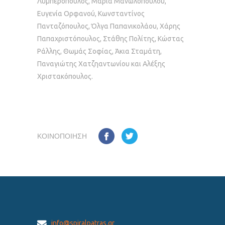
Λυμπερόπουλος, Μαρία Μανωλοπούλου,
Ευγενία Ορφανού, Κωνσταντίνος
Πανταζόπουλος, Όλγα Παπανικολάου, Χάρης
Παπαχριστόπουλος, Στάθης Πολίτης, Κώστας
Ράλλης, Θωμάς Σοφίας, Άκια Σταμάτη,
Παναγιώτης Χατζηαντωνίου και Αλέξης
Χριστακόπουλος.
ΚΟΙΝΟΠΟΊΗΣΗ
info@spiralpatras.gr