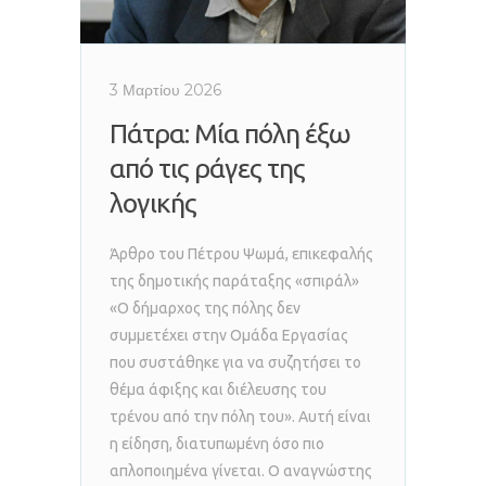
3 Μαρτίου 2026
Πάτρα: Μία πόλη έξω
από τις ράγες της
λογικής
Άρθρο του Πέτρου Ψωμά, επικεφαλής
της δημοτικής παράταξης «σπιράλ»
«Ο δήμαρχος της πόλης δεν
συμμετέχει στην Ομάδα Εργασίας
που συστάθηκε για να συζητήσει το
θέμα άφιξης και διέλευσης του
τρένου από την πόλη του». Αυτή είναι
η είδηση, διατυπωμένη όσο πιο
απλοποιημένα γίνεται. Ο αναγνώστης