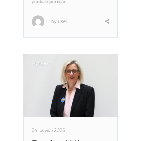
μισθωτήριο είναι...
by
user
Άρθρα
24 Ιουνίου 2026