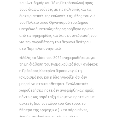
του Αντιδημάρχου Τάκη Πετρόπουλου) προς
τους διαφωνούντες με τις πολιτικές και τις
διαχειριστικές της επιλογές. Ως μέλος του Δ.Σ.
του Πολιτιστικού Οργανισμού του Δήμου
Πατρέων δυστυχώς πληροφορήθηκα πρώτα
από τις εφημερίδες και όχι σε συνεδρίασή του,
για την χωροθέτηση του θερινού θεάτρου
στο Παμπελοποννησιακό.
«Μόλις το Μάιο του 2022 ενημερωθήκαμε για
τη μη διάθεση του Ρωμαϊκού Ωδείου» ανέφερε
η Πρόεδρος Κατερίνα Γεροπαναγιώτη,
ισχυρισμό που και η ίδια γνωρίζει ότι δεν
μπορεί να στοιχειοθετήσει. Εναλλακτικές
χωροθετήσεις ποτέ δεν αναφέρθηκαν, εμείς
πάντως ως παράταξη είχαμε να προτείνουμε
αρκετές (π.χ. τον χώρο του Κάστρου, το
θέατρο της Κρήνης κ.α.). Στο πάρα πέντε,
λοιπόν, ασθμαίνοντας πίσω από τις