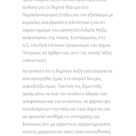
Ιουλίου) για το θερινό θέατρο στο
Παμπελοννησιακό Στάδιο και τον εξοπλισμό με
καρέκλες από βακελίτη (ελιτίστικο ή εστέτ
χαρακτηρισμό του αγαπητού Ανδρέα Μάζη,
εκπροσώπου της Λαϊκής Συσπείρωσης στο
Δ.Σ. του Πολιτιστικού Οργανισμού του Δήμου
Πατρέων, σε άρθρο του, αντί της κοινής λέξης
«πλαστικό»).
Αυτονόητο ότι η δημόσια συζήτηση έπρεπε να
είχε προηγηθεί. Εμάς στο σπιράλ δεν μας
αιφνιδιάζει όμως. Τακτική της δημοτικής
αρχής είναι να έχει τον απόλυτο έλεγχο των
αποφάσεων και των κινήσεων, να φέρνει προ
τετελεσμένων την πόλη και τους δημότες και
να προκαλεί αισθήματα υποτίμησης και
διχόνοιας (π.χ. με αόριστους χαρακτηρισμούς
«αστοί, μικροαστοί», προς πάσα κατεύθυνση,