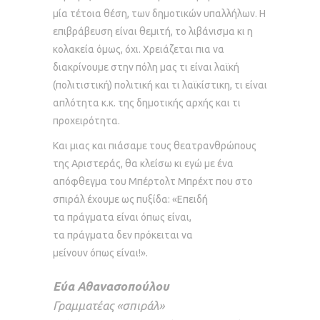
μία τέτοια θέση, των δημοτικών υπαλλήλων. Η
επιβράβευση είναι θεμιτή, το λιβάνισμα κι η
κολακεία όμως, όχι. Χρειάζεται πια να
διακρίνουμε στην πόλη μας τι είναι λαϊκή
(πολιτιστική) πολιτική και τι λαϊκίστικη, τι είναι
απλότητα κ.κ. της δημοτικής αρχής και τι
προχειρότητα.
Και μιας και πιάσαμε τους θεατρανθρώπους
της Αριστεράς, θα κλείσω κι εγώ με ένα
απόφθεγμα του Μπέρτολτ Μπρέχτ που στο
σπιράλ έχουμε ως πυξίδα: «Επειδή
τα πράγματα είναι όπως είναι,
τα πράγματα δεν πρόκειται να
μείνουν όπως είναι!».
Εύα Αθανασοπούλου
Γραμματέας «σπιράλ»