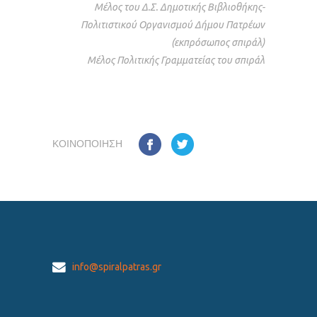
Μέλος του Δ.Σ. Δημοτικής Βιβλιοθήκης-
Πολιτιστικού Οργανισμού Δήμου Πατρέων
(εκπρόσωπος σπιράλ)
Μέλος Πολιτικής Γραμματείας του σπιράλ
ΚΟΙΝΟΠΟΊΗΣΗ
info@spiralpatras.gr