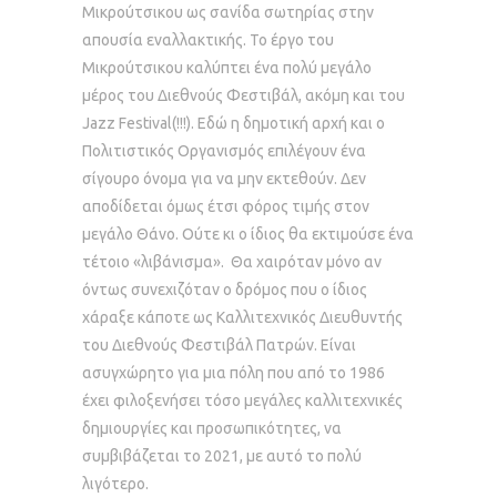
Μικρούτσικου ως σανίδα σωτηρίας στην
απουσία εναλλακτικής. Το έργο του
Μικρούτσικου καλύπτει ένα πολύ μεγάλο
μέρος του Διεθνούς Φεστιβάλ, ακόμη και του
Jazz Festival(!!!). Εδώ η δημοτική αρχή και ο
Πολιτιστικός Οργανισμός επιλέγουν ένα
σίγουρο όνομα για να μην εκτεθούν. Δεν
αποδίδεται όμως έτσι φόρος τιμής στον
μεγάλο Θάνο. Ούτε κι ο ίδιος θα εκτιμούσε ένα
τέτοιο «λιβάνισμα». Θα χαιρόταν μόνο αν
όντως συνεχιζόταν ο δρόμος που ο ίδιος
χάραξε κάποτε ως Καλλιτεχνικός Διευθυντής
του Διεθνούς Φεστιβάλ Πατρών. Είναι
ασυγχώρητο για μια πόλη που από το 1986
έχει φιλοξενήσει τόσο μεγάλες καλλιτεχνικές
δημιουργίες και προσωπικότητες, να
συμβιβάζεται το 2021, με αυτό το πολύ
λιγότερο.