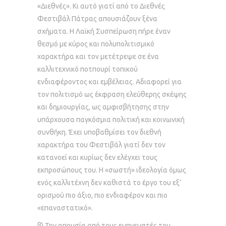
«Διεθνές». Κι αυτό γιατί από το Διεθνές
Φεστιβάλ Πάτρας απουσιάζουν ξένα
σχήματα. Η Λαϊκή Συσπείρωση πήρε έναν
θεσμό με κύρος και πολυπολιτισμικό
χαρακτήρα και τον μετέτρεψε σε ένα
καλλιτεχνικό ποτπουρί τοπικού
ενδιαφέροντος και εμβέλειας. Αδιαφορεί για
τον πολιτισμό ως έκφραση ελεύθερης σκέψης
και δημιουργίας, ως αμφισβήτησης στην
υπάρχουσα παγκόσμια πολιτική και κοινωνική
συνθήκη. Έχει υποβαθμίσει τον διεθνή
χαρακτήρα του Φεστιβάλ γιατί δεν τον
κατανοεί και κυρίως δεν ελέγχει τους
εκπροσώπους του. Η «σωστή» ιδεολογία όμως
ενός καλλιτέχνη δεν καθιστά το έργο του εξ’
ορισμού πιο άξιο, πιο ενδιαφέρον και πιο
«επαναστατικό».
β) Την απουσία από τους εμπνευστές του