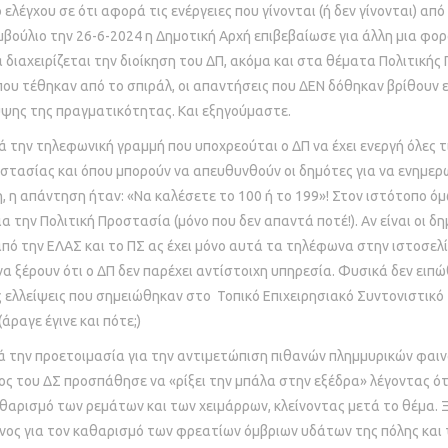
ελέγχου σε ότι αφορά τις ενέργειες που γίνονται (ή δεν γίνονται) α
υμβούλιο την 26-6-2024 η Δημοτική Αρχή επιβεβαίωσε για άλλη μια φ
 διαχειρίζεται την διοίκηση του ΔΠ, ακόμα και στα θέματα Πολιτικής
ου τέθηκαν από το σπιράλ, οι απαντήσεις που ΔΕΝ δόθηκαν βρίθουν ε
ψης της πραγματικότητας. Και εξηγούμαστε.
 τηλεφωνική γραμμή που υποχρεούται ο ΔΠ να έχει ενεργή όλες τις
στασίας και όπου μπορούν να απευθυνθούν οι δημότες για να ενημερ
 η απάντηση ήταν: «Να καλέσετε το 100 ή το 199»! Στον ιστότοπο όμ
 την Πολιτική Προστασία (μόνο που δεν απαντά ποτέ!). Αν είναι οι δ
πό την ΕΛΑΣ και το ΠΣ ας έχει μόνο αυτά τα τηλέφωνα στην ιστοσελ
να ξέρουν ότι ο ΔΠ δεν παρέχει αντίστοιχη υπηρεσία. Φυσικά δεν ειπώ
 ελλείψεις που σημειώθηκαν στο Τοπικό Επιχειρησιακό Συντονιστικό
ραγε έγινε και πότε;)
ν προετοιμασία για την αντιμετώπιση πιθανών πλημμυρικών φαιν
ς του ΔΣ προσπάθησε να «ρίξει την μπάλα στην εξέδρα» λέγοντας ότι
αθαρισμό των ρεμάτων και των χειμάρρων, κλείνοντας μετά το θέμα. 
υνος για τον καθαρισμό των φρεατίων όμβριων υδάτων της πόλης και τ