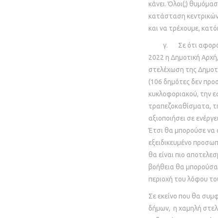
κάνει. Όλοι(;) θυμόμα
κατάσταση κεντρικών 
και να τρέχουμε, κατό
γ. Σε ότι αφορά την
2022 η Δημοτική Αρχή
στελέχωση της Δημοτι
(106 δημότες δεν προ
κυκλοφοριακού, την 
τραπεζοκαθίσματα, τ
αξιοποιήσει σε ενέργε
Έτσι θα μπορούσε να 
εξειδικευμένο προσωπι
θα είναι πιο αποτελε
βοήθεια θα μπορούσα
περιοχή του λόφου τ
Σε εκείνο που θα συμ
δήμων, η χαμηλή στελ