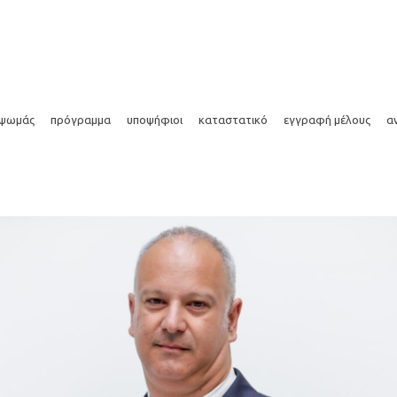
ό
 ψωμάς
πρόγραμμα
υποψήφιοι
καταστατικό
εγγραφή μέλους
α