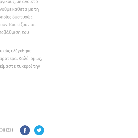
ργικούς, με ανοικτό
ωνούμε κάθετα με τη
 οποίες δυστυχώς
ουν. Κοστίζουν σε
υποβάθμιση του
τυχώς ελέγχθηκε
ρότερα. Καλό, όμως,
 είμαστε τυχεροί την
ΟΊΗΣΗ