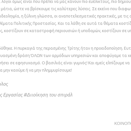
 λόγοι όμως είναι που πρέπει να μας κάνουν πιο ευέλικτους, πιο δημιου
 μάτια, ώστε να βρίσκουμε τις καλύτερες λύσεις. Σε εκείνο που διαφ
 ιδεοληψία, η ξύλινη γλώσσα, οι αναποτελεσματικές πρακτικές, με τις
 θέματα Πολιτικής Προστασίας. Και τα λάθη σε αυτά τα θέματα κοστίζ
ας, κοστίζουν σε καταστροφή περιουσιών ή υποδομών, κοστίζουν σε 
δόθηκε. Η πυρκαγιά της περασμένης Τρίτης ήταν η προειδοποίηση. Ευ
δυασμένη δράση ΌΛΩΝ των αρμόδιων υπηρεσιών και αποφύγαμε τα χει
γήσει σε εφησυχασμό. Ο βασιλιάς είναι γυμνός! Και εμείς ελπίζουμε να
α μην καούμε ή να μην πλημμυρίσουμε!
υλος
ς Εργασίας #Διιοίκηση του σπιράλ
ΚΟΙΝΟΠ