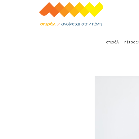
όραμα
βιογραφικ
σπιράλ
πέτρος
όραμα
βιογραφικό