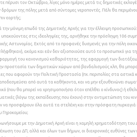
στε πέρυσι τον Οκτώβριο, λίγες μόνο ημέρες μετά τις δημοτικές εκλογέ
δρόμων της πόλης μετά από σύντομες νεροποντές. Πάλι θα περιμένο
πιν εορτής;
 μόνιμη επωδό της Δημοτικής Αρχής για την έλλειψη προσωπικού: 
, υπακούοντας στις ιδεοληψίες της, αρνήθηκε την πρόσληψη 106 συμπ
κής Αστυνομίας. Εκτός από το προφανές δυσμενές για την πόλη οικο
σλήφθηκαν), ακόμα και εάν δεν αξιοποιούσε αυτό το προσωπικό για τ
εφαρμογή του κανονισμού καθαριότητας, της εφαρμογή των διατάξεω
ην προστασία των δημοτικών χώρων από βανδαλισμούς κλπ, θα μπορο
ιες που αφορούν την Πολιτική Προστασία (πχ. περιπολίες στα αστικά 
αποδεσμεύσει από αυτά τα καθήκοντα, και να μην εξουθενώνει σωματι
κό (που θα μπορεί να χρησιμοποιήσει όταν επέλθει ο κίνδυνος) ή εθε
σματικές (λόγω της εκπαίδευσης που έχουν) στην αντιμετώπιση του κι
ν να προσφέρουν όλα αυτά τα στελέχη και στην πρόσφατη πυρκαγιά
ου Γηροκομείου;
φωνήσουμε με την Δημοτική Αρχή είναι η χαμηλή χρηματοδότηση του 
έχωση του ΔΠ, αλλά και όλων των δήμων, οι διαχρονικές ευθύνες των