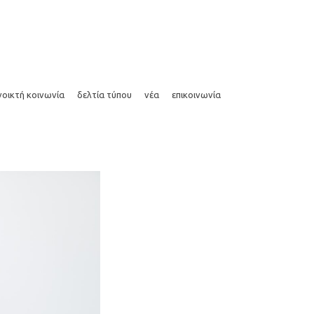
άρθρα
συνεντεύξεις
media kit
photos
νοικτή κοινωνία
δελτία τύπου
νέα
επικοινωνία
άρθρα
συνεντεύξεις
media kit
photos