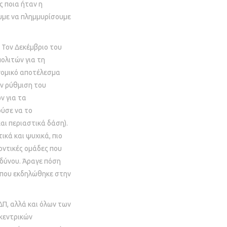
ς ποια ήταν η
υμε να πλημμυρίσουμε
Τον Δεκέμβριο του
ολιτών για τη
νομικό αποτέλεσμα
ην ρύθμιση του
ν για τα
ύσε να το
και περιαστικά δάση).
κά και ψυχικά, πιο
λοντικές ομάδες που
νδύνου. Άραγε πόση
 που εκδηλώθηκε στην
ΔΠ, αλλά και όλων των
 κεντρικών