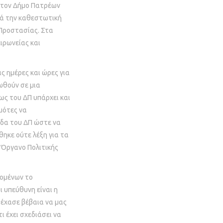
πό τον Δήμο Πατρέων
ορά την καθεστωτική
 Προστασίας. Στα
ιρωνείας και
 ημέρες και ώρες για
ωθούν σε μια
ως του ΔΠ υπάρχει και
ημότες να
ίδα του ΔΠ ώστε να
θηκε ούτε λέξη για τα
 Όργανο Πολιτικής
ομένων το
 υπεύθυνη είναι η
Ξέχασε βέβαια να μας
ι έχει σχεδιάσει να