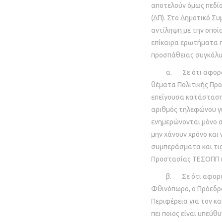
αποτελούν όμως πεδίο 
(ΔΠ). Στο Δημοτικό Σ
αντίληψη με την οποία
επίκαιρα ερωτήματα π
προσπάθειας συγκάλυ
α. Σε ότι αφορά την
θέματα Πολιτικής Προ
επείγουσα κατάσταση,
αριθμός τηλεφώνου για
ενημερώνονται μόνο α
μην χάνουν χρόνο και 
συμπεράσματα και τις
Προστασίας ΤΕΣΟΠΠ (ά
β. Σε ότι αφορά τη
Φθινόπωρο, ο Πρόεδρο
Περιφέρεια για τον κ
πει ποιος είναι υπεύθ