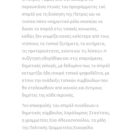
παρουσιάσει πτυχές του προγράμματος τού
σπιράλ για τη διοίκηση της Πάτρας και να
τονίσει πόσο «σημαντικό ρόλο σκοπεύει να
δώσει το σπιράλ στις τοπικές κοινωνίες,
καθώς δεν γνωρίζει κανείς καλύτερα από τους
ντόπιους τα τοπικά ζητήματα, τα αιτήματα,
τις προτεραιότητες, ενίοτε και τις λύσεις». Η
συζήτηση οδηγήθηκε και στις επερχόμενες
δημοτικές εκλογές, με δεδομένο πως το σπιράλ
καταρτίζει ήδη ισχυρά τοπικά ψηφοδέλτια, με
στόχο την ανάδειξη τοπικών συμβουλίων που
θα στελεχωθούν από ικανούς και έντιμους
δημότες της κάθε περιοχής.
Τον επικεφαλής του σπιράλ συνόδευαν ο
δημοτικός σύμβουλος Χαράλαμπος Στανίτσας,
η γραμματέας Εύα Αθανασοπούλου, τα μέλη
της Πολιτικής Γραμματείας Ευαγγελία