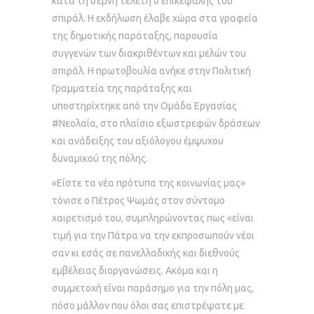
κατά τη σεμνή τελετή ο επικεφαλής του
σπιράλ. Η εκδήλωση έλαβε χώρα στα γραφεία
της δημοτικής παράταξης, παρουσία
συγγενών των διακριθέντων και μελών του
σπιράλ. Η πρωτοβουλία ανήκε στην Πολιτική
Γραμματεία της παράταξης και
υποστηρίχτηκε από την Ομάδα Εργασίας
#Νεολαία, στο πλαίσιο εξωστρεφών δράσεων
και ανάδειξης του αξιόλογου έμψυχου
δυναμικού της πόλης.
«Είστε τα νέα πρότυπα της κοινωνίας μας»
τόνισε ο Πέτρος Ψωμάς στον σύντομο
χαιρετισμό του, συμπληρώνοντας πως «είναι
τιμή για την Πάτρα να την εκπροσωπούν νέοι
σαν κι εσάς σε πανελλαδικής και διεθνούς
εμβέλειας διοργανώσεις. Ακόμα και η
συμμετοχή είναι παράσημο για την πόλη μας,
πόσο μάλλον που όλοι σας επιστρέψατε με